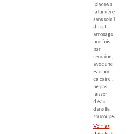
lplacée à
la lumière
sans soleil
direct,
arrosage
une fois
par
semaine,
avec une
eau non
calcaire ,
ne pas
laisser
d'eau
dans lla
soucoupe.
Voir les
détails