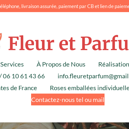
éphone, livraison assurée, paiement par CB et lien de paieme
Fleur et Parf
Services
À Propos de Nous
Réalisatio
/ 06 10 61 43 66
info.fleuretparfum@gmai
ntes de France
Roses emballées individuel
Contactez-nous tel ou mail