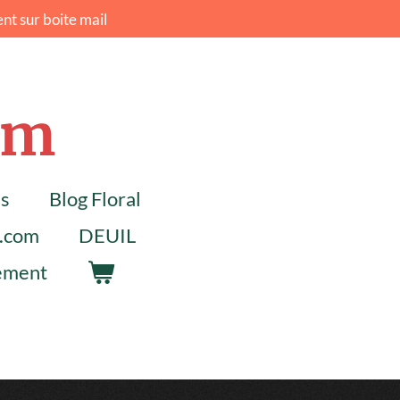
nt sur boite mail
um
ns
Blog Floral
l.com
DEUIL
lement