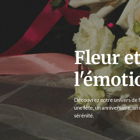
Fleur et
l'émoti
Découvrez notre univers de f
une fête, un anniversaire, u
sérénité.