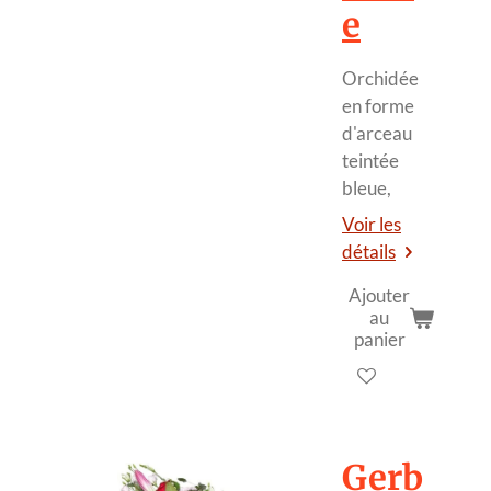
e
Orchidée
en forme
d'arceau
teintée
bleue,
Voir les
détails
Ajouter
au
panier
Gerb