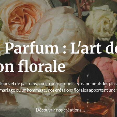
 Parfum : L'art d
on florale
leurs et de parfums, conçu pour embellir vos moments les plus 
n mariage ou un hommage, nos créations florales apportent une
Découvrir nos créations