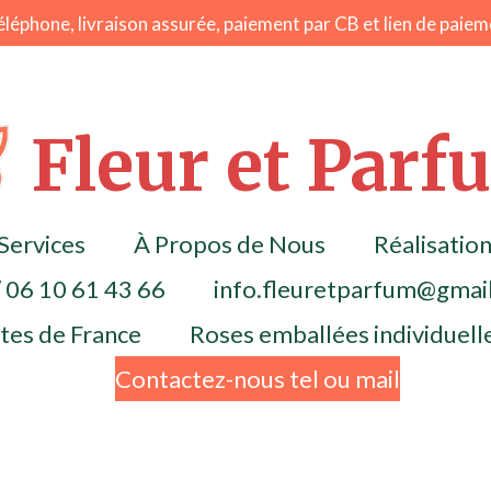
éphone, livraison assurée, paiement par CB et lien de paieme
Fleur et Parf
Services
À Propos de Nous
Réalisatio
/ 06 10 61 43 66
info.fleuretparfum@gmai
ntes de France
Roses emballées individuel
Contactez-nous tel ou mail