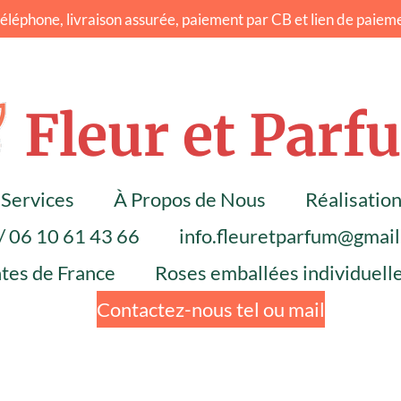
éphone, livraison assurée, paiement par CB et lien de paieme
Fleur et Parf
Services
À Propos de Nous
Réalisatio
/ 06 10 61 43 66
info.fleuretparfum@gmai
ntes de France
Roses emballées individuel
Contactez-nous tel ou mail