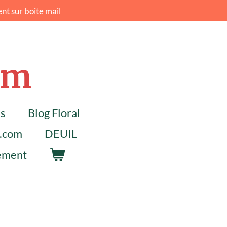
nt sur boite mail
um
ns
Blog Floral
l.com
DEUIL
lement