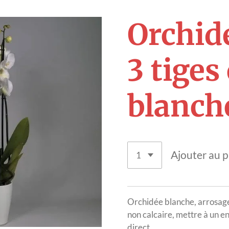
Orchid
3 tiges
blanch
Ajouter au p
Orchidée blanche, arrosag
non calcaire, mettre à un en
direct